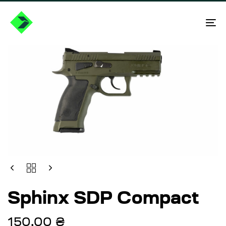
Skip
Skip
links
to
To
primary
na
navigation
Skip
to
content
Sphinx SDP Compact
150,00
₴