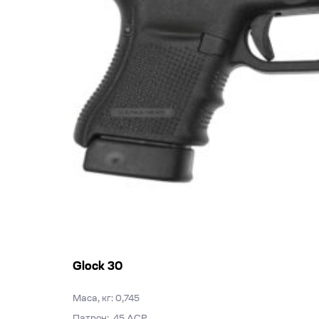
Glock 30
Маса, кг: 0,745
Патрон: .45 ACP