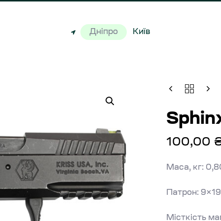
Дніпро
Київ
Sphin
100,00
Маса, кг: 0,
Патрон: 9×19
Місткість маг