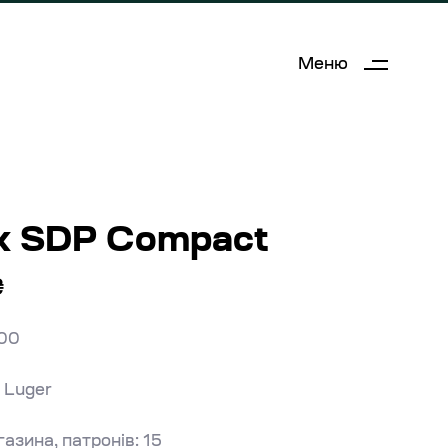
Меню
x SDP Compact
₴
800
 Luger
азина, патронів: 15