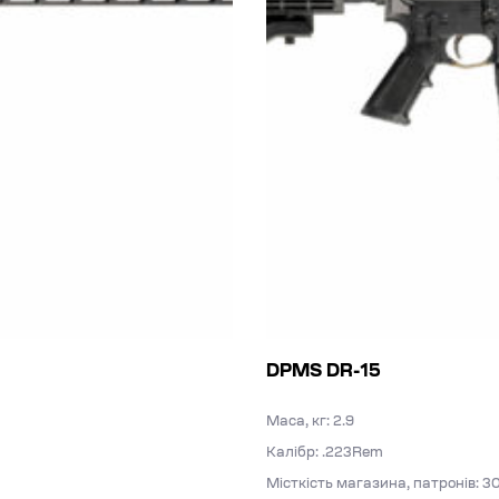
DPMS DR-15
Маса, кг: 2.9
Калібр: .223Rem
Місткість магазина, патронів: 3