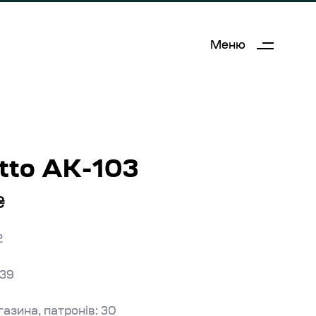
Меню
tto AK-103
₴
2
×39
газина, патронів: 30