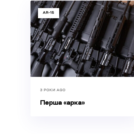
TAGS
AR-15
3 РОКИ AGO
Перша «арка»