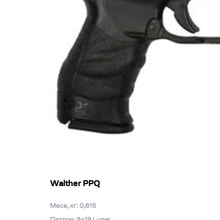
Walther PPQ
Маса, кг: 0,615
Патрон: 9×19 Luger