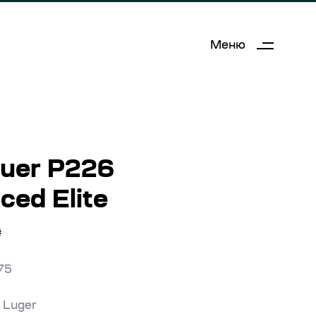
Меню
auer P226
ced Elite
₴
75
 Luger