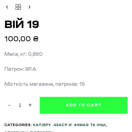
ВІЙ
19
QUANTITY
ВІЙ 19
100,00
₴
Маса, кг: 0,860
Патрон: 9Р.А
Місткість магазина, патронів: 15
ADD TO CART
CATEGORIES:
КАЛІБРУ .45ACP И .44MAG ТА ІНШІ
,