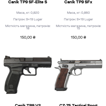
Canik TP9 SF-Elite S
Canik TP9 SFx
Маса, кг: 0,820
Маса, кг: 0,860
Патрон: 9×19 Luger
Патрон: 9×19 Luger
Місткість магазина, патронів:
Місткість магазина, патронів:
18
15
150,00
₴
150,00
₴
Canik TP9 V2
CZ-75 Tactical Sport