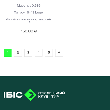
Маса, кг: 0,595
Патрон: 9×19 Luger
Місткість магазина, патронів:
15
150,00
₴
1
2
3
4
5
→