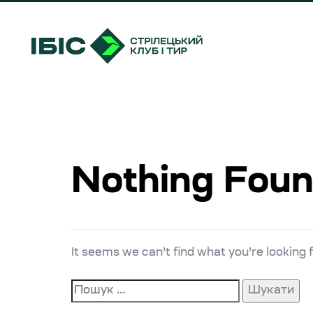
Skip
Skip
links
to
primary
navigation
Skip
Пошук:
to
content
Nothing Fou
It seems we can’t find what you’re looking 