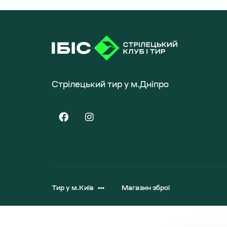
Стрілецький тир у м.Дніпро
Тир у м.Київ
Магазин зброї